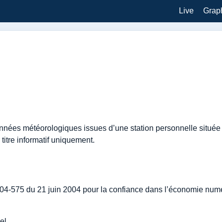
Live
Grap
 données météorologiques issues d’une station personnelle situ
itre informatif uniquement.
°2004-575 du 21 juin 2004 pour la confiance dans l’économie nu
el