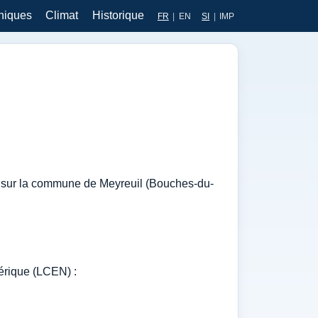
hiques
Climat
Historique
FR
|
EN
SI
|
IMP
ée sur la commune de Meyreuil (Bouches-du-
mérique (LCEN) :