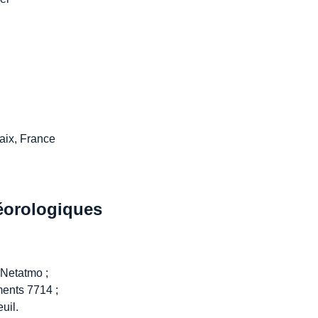
aix, France
éorologiques
 Netatmo ;
ments 7714 ;
uil.