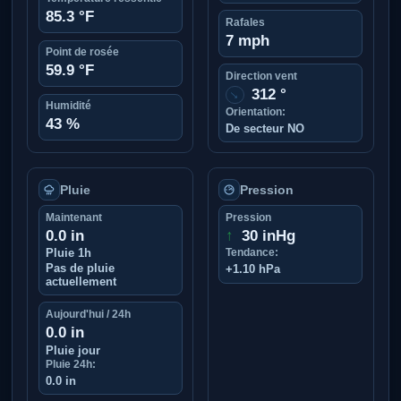
85.3 °F
Rafales
7 mph
Point de rosée
59.9 °F
Direction vent
312 °
↑
Humidité
Orientation:
43 %
De secteur NO
Pluie
Pression
Maintenant
Pression
0.0 in
↑
30 inHg
Pluie 1h
Tendance:
Pas de pluie
+1.10 hPa
actuellement
Aujourd'hui / 24h
0.0 in
Pluie jour
Pluie 24h:
0.0 in