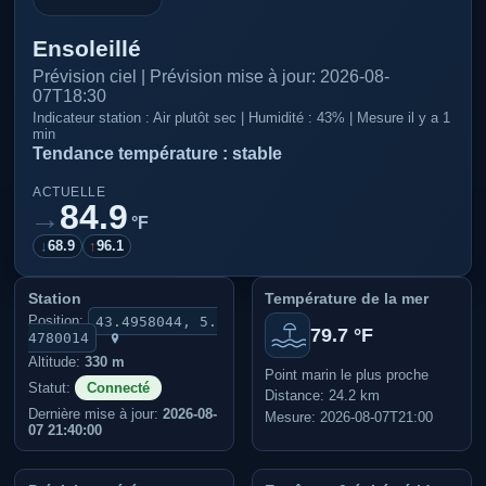
Ensoleillé
Prévision ciel | Prévision mise à jour: 2026-08-
07T18:30
Indicateur station : Air plutôt sec | Humidité : 43% | Mesure il y a 1
min
Tendance température : stable
ACTUELLE
84.9
→
°F
↓
68.9
↑
96.1
Station
Température de la mer
Position:
43.4958044, 5.
79.7 °F
4780014
Altitude:
330 m
Point marin le plus proche
Statut:
Connecté
Distance: 24.2 km
Dernière mise à jour:
2026-08-
Mesure: 2026-08-07T21:00
07 21:40:00