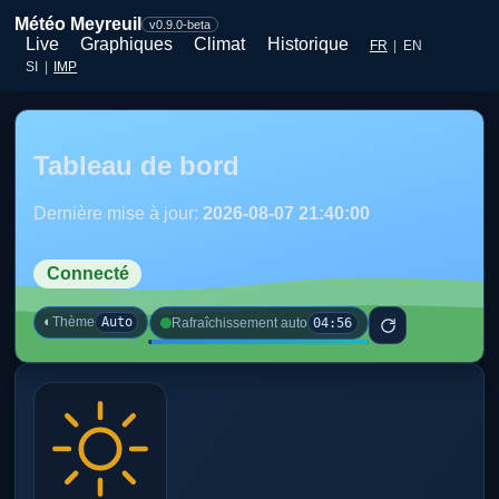
Météo Meyreuil
v0.9.0-beta
Live
Graphiques
Climat
Historique
FR
|
EN
SI
|
IMP
Tableau de bord
Dernière mise à jour:
2026-08-07 21:40:00
Connecté
◐
Thème
Auto
04:56
Rafraîchissement auto