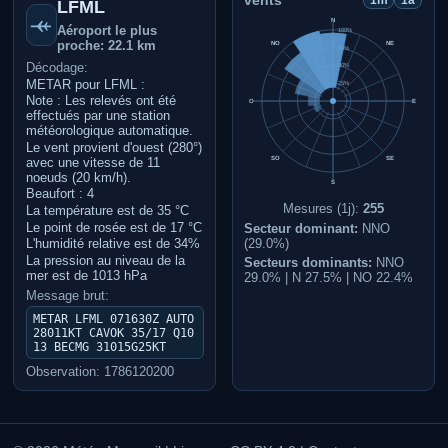
vents
1m
1a
LFML
N
Aéroport le plus
100%
proche: 22.1 km
NO
NE
75%
Décodage:
50%
METAR pour LFML :
25%
Note : Les relevés ont été
O
E
effectués par une station
météorologique automatique.
Le vent provient d'ouest (280°)
SO
SE
avec une vitesse de 11
noeuds (20 km/h).
S
Beaufort : 4
Mesures (1j):
255
La température est de 35 °C
Le point de rosée est de 17 °C
Secteur dominant:
NNO
(29.0%)
L'humidité relative est de 34%
La pression au niveau de la
Secteurs dominants:
NNO
mer est de 1013 hPa
29.0% | N 27.5% | NO 22.4%
Message brut:
METAR LFML 071630Z AUTO
28011KT CAVOK 35/17 Q10
13 BECMG 31015G25KT
Observation: 1786120200