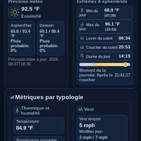
Prévision météo
Extrêmes & éphéméride
92.5 °F
68.9 °F
Min du
jour
(07:30)
Ensoleillé
96.1 °F
Max du
Aujourd'hui
Demain
jour
(15:15)
69.8 / 93.4
69.1 / 98.4
°F
°F
06:34
Lever du soleil
Pluie
Pluie
probable:
probable:
20:53
Coucher du soleil
0%
0%
14:19
Durée du jour
Prévision mise à jour: 2026-
08-07T18:30
Moment de la
journée:
Après le
21:41:17
coucher
Métriques par typologie
Thermique et
Vent
humidité
Vent moyen
Température
5 mph
84.9 °F
Min/Max jour:
2 mph / 7 mph
Température ressentie