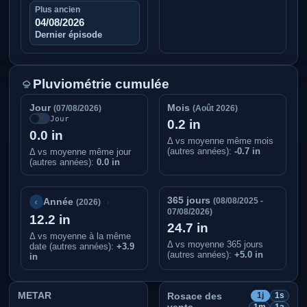
Plus ancien
04/08/2026
Dernier épisode
Pluviométrie cumulée
Jour
Mois
(07/08/2026)
(Août 2026)
Jour
0.2 in
0.0 in
Δ vs moyenne même mois
(autres années):
-0.7 in
Δ vs moyenne même jour
(autres années):
0.0 in
365 jours
‹
›
(08/08/2025 -
Année
(2026)
07/08/2026)
12.2 in
24.7 in
Δ vs moyenne à la même
Δ vs moyenne 365 jours
date (autres années)
:
+3.9
(autres années):
+5.0 in
in
METAR
Rosace des
1j
1s